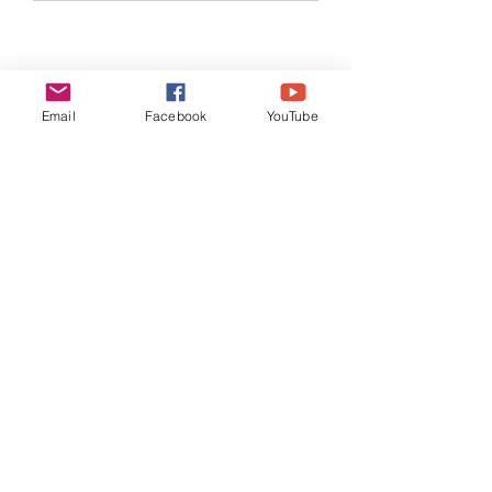
Email
Facebook
YouTube
yevheniya.lysohor@gmail.com