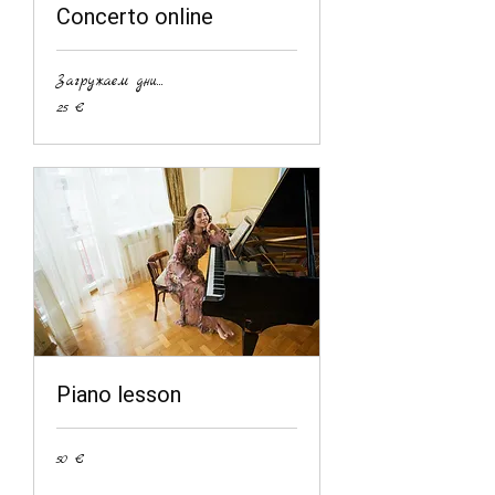
Concerto online
Загружаем дни...
25
25 €
евро
Piano lesson
50
50 €
евро